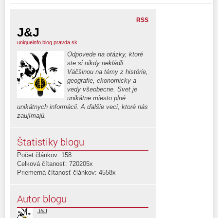
RSS
J&J
uniqueinfo.blog.pravda.sk
Odpovede na otázky, ktoré
ste si nikdy nekládli.
Väčšinou na témy z histórie,
geografie, ekonomicky a
vedy všeobecne. Svet je
unikátne miesto plné
unikátnych informácii. A ďalšie veci, ktoré nás
zaujímajú.
Štatistiky blogu
Počet článkov: 158
Celková čítanosť: 720205x
Priemerná čítanosť článkov: 4558x
Autor blogu
J&J