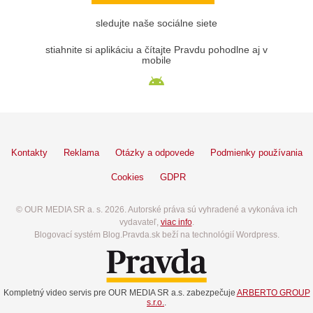
sledujte naše sociálne siete
stiahnite si aplikáciu a čítajte Pravdu pohodlne aj v
mobile
Kontakty
Reklama
Otázky a odpovede
Podmienky používania
Cookies
GDPR
© OUR MEDIA SR a. s. 2026. Autorské práva sú vyhradené a vykonáva ich
vydavateľ,
viac info
.
Blogovací systém Blog.Pravda.sk beží na technológií Wordpress.
Kompletný video servis pre OUR MEDIA SR a.s. zabezpečuje
ARBERTO GROUP
s.r.o.
.