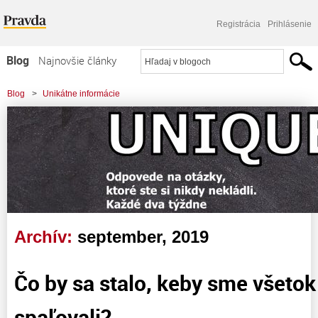
Registrácia
Prihlásenie
Blog
Najnovšie články
Najčítanejšie články
Blog
>
Unikátne informácie
Najkomentovanejšie články
Zoznam blogov
Komerčné blogy
Archív:
september, 2019
Čo by sa stalo, keby sme všeto
spaľovali?