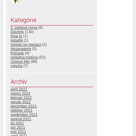
Kategórie
2. svetová vojna
(6)
Epizódy
(130)
How to
(1)
lietadlá
(1)
mesiac po mesiaci
(2)
Nezaradené
(5)
Počasie
(4)
unikátna história
(52)
Unique Info
(89)
výročia
(7)
Archív
apríl 2022
marec 2022
február 2022
január 2022
december 2021
október 2021
september 2021
august 2021
júl 2021
jún 2021
máj 2021