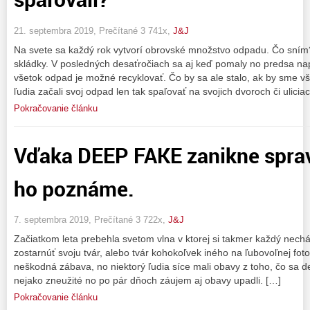
21. septembra 2019, Prečítané 3 741x,
J&J
Na svete sa každý rok vytvorí obrovské množstvo odpadu. Čo sním
skládky. V posledných desaťročiach sa aj keď pomaly no predsa napr
všetok odpad je možné recyklovať. Čo by sa ale stalo, ak by sme vš
ľudia začali svoj odpad len tak spaľovať na svojich dvoroch či ulicia
Pokračovanie článku
Vďaka DEEP FAKE zanikne spra
ho poznáme.
7. septembra 2019, Prečítané 3 722x,
J&J
Začiatkom leta prebehla svetom vlna v ktorej si takmer každý ne
zostarnúť svoju tvár, alebo tvár kohokoľvek iného na ľubovoľnej fot
neškodná zábava, no niektorý ľudia síce mali obavy z toho, čo sa d
nejako zneužité no po pár dňoch záujem aj obavy upadli. […]
Pokračovanie článku