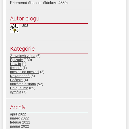
Priemerná čítanosť článkov: 4559x
Autor blogu
J&J
Kategórie
2. svetová vojna
(6)
Epizódy
(130)
How to
(1)
lietadlá
(1)
mesiac po mesiaci
(2)
Nezaradené
(5)
Počasie
(4)
unikátna história
(52)
Unique Info
(89)
výročia
(7)
Archív
apríl 2022
marec 2022
február 2022
január 2022