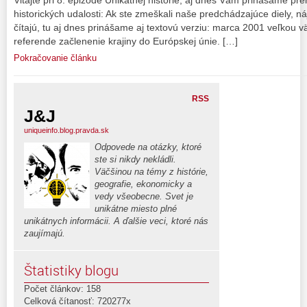
historických udalosti: Ak ste zmeškali naše predchádzajúce diely, náj
čítajú, tu aj dnes prinášame aj textovú verziu: marca 2001 veľkou vä
referende začlenenie krajiny do Európskej únie. […]
Pokračovanie článku
RSS
J&J
uniqueinfo.blog.pravda.sk
Odpovede na otázky, ktoré
ste si nikdy nekládli.
Väčšinou na témy z histórie,
geografie, ekonomicky a
vedy všeobecne. Svet je
unikátne miesto plné
unikátnych informácii. A ďalšie veci, ktoré nás
zaujímajú.
Štatistiky blogu
Počet článkov: 158
Celková čítanosť: 720277x