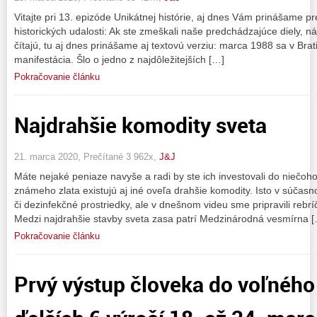
Vitajte pri 13. epizóde Unikátnej histórie, aj dnes Vám prinášame
historických udalosti: Ak ste zmeškali naše predchádzajúce diely, náj
čítajú, tu aj dnes prinášame aj textovú verziu: marca 1988 sa v Bra
manifestácia. Šlo o jedno z najdôležitejších […]
Pokračovanie článku
Najdrahšie komodity sveta
21. marca 2020, Prečítané 3 962x,
J&J
Máte nejaké peniaze navyše a radi by ste ich investovali do nie
známeho zlata existujú aj iné oveľa drahšie komodity. Isto v súčasno
či dezinfekčné prostriedky, ale v dnešnom videu sme pripravili rebr
Medzi najdrahšie stavby sveta zasa patrí Medzinárodná vesmírna 
Pokračovanie článku
Prvý výstup človeka do voľného