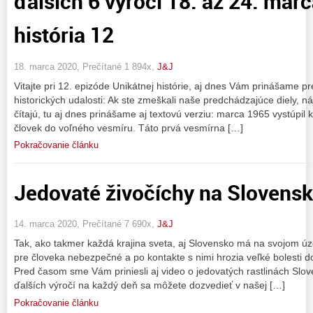
ďalších 6 výročí 18. až 24. mar
história 12
18. marca 2020, Prečítané 1 894x,
J&J
Vitajte pri 12. epizóde Unikátnej histórie, aj dnes Vám prinášame
historických udalosti: Ak ste zmeškali naše predchádzajúce diely, náj
čítajú, tu aj dnes prinášame aj textovú verziu: marca 1965 vystúpi
človek do voľného vesmíru. Táto prvá vesmírna […]
Pokračovanie článku
Jedovaté živočíchy na Slovens
14. marca 2020, Prečítané 7 690x,
J&J
Tak, ako takmer každá krajina sveta, aj Slovensko má na svojom úze
pre človeka nebezpečné a po kontakte s nimi hrozia veľké bolesti do
Pred časom sme Vám priniesli aj video o jedovatých rastlinách Slov
ďalších výročí na každý deň sa môžete dozvedieť v našej […]
Pokračovanie článku