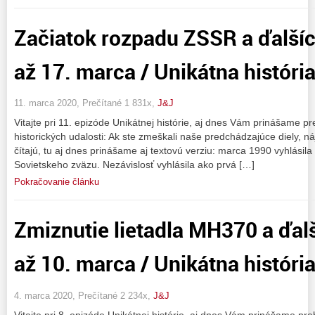
Začiatok rozpadu ZSSR a ďalšíc
až 17. marca / Unikátna históri
11. marca 2020, Prečítané 1 831x,
J&J
Vitajte pri 11. epizóde Unikátnej histórie, aj dnes Vám prinášame
historických udalosti: Ak ste zmeškali naše predchádzajúce diely, náj
čítajú, tu aj dnes prinášame aj textovú verziu: marca 1990 vyhlásila
Sovietskeho zväzu. Nezávislosť vyhlásila ako prvá […]
Pokračovanie článku
Zmiznutie lietadla MH370 a ďalš
až 10. marca / Unikátna históri
4. marca 2020, Prečítané 2 234x,
J&J
Vitajte pri 8. epizóde Unikátnej histórie, aj dnes Vám prinášame 