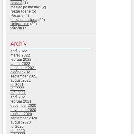
lietadlá
(1)
mesiac po mesiaci
(2)
Nezaradené
(5)
Počasie
(4)
unikátna história
(52)
Unique Info
(89)
výročia
(7)
Archív
apríl 2022
marec 2022
február 2022
január 2022
december 2021
október 2021
september 2021
august 2021
júl 2021
jún 2021
máj 2021
apríl 2021
február 2021
december 2020
november 2020
október 2020
september 2020
august 2020
júl 2020
jún 2020