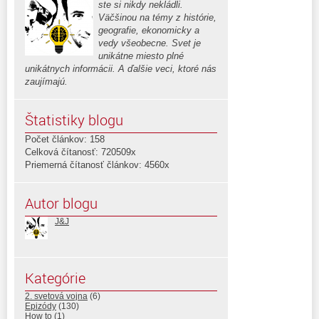
ste si nikdy nekládli.
Väčšinou na témy z histórie,
geografie, ekonomicky a
vedy všeobecne. Svet je
unikátne miesto plné
unikátnych informácii. A ďalšie veci, ktoré nás
zaujímajú.
Štatistiky blogu
Počet článkov: 158
Celková čítanosť: 720509x
Priemerná čítanosť článkov: 4560x
Autor blogu
J&J
Kategórie
2. svetová vojna
(6)
Epizódy
(130)
How to
(1)