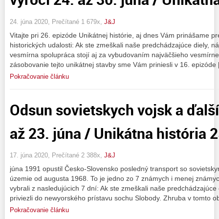
24. júna 2020, Prečítané 1 679x,
J&J
Vitajte pri 26. epizóde Unikátnej histórie, aj dnes Vám prinášame
historických udalosti: Ak ste zmeškali naše predchádzajúce diely, n
vesmírna spolupráca stojí aj za vybudovaním najväčšieho vesmírne
zásobovanie tejto unikátnej stavby sme Vám priniesli v 16. epizóde
Pokračovanie článku
Odsun sovietskych vojsk a ďalší
až 23. júna / Unikátna história 
17. júna 2020, Prečítané 2 388x,
J&J
júna 1991 opustil Česko-Slovensko posledný transport so sovietskym
územie od augusta 1968. To je jedno zo 7 známych i menej známyc
vybrali z nasledujúcich 7 dní: Ak ste zmeškali naše predchádzajúce d
priviezli do newyorského prístavu sochu Slobody. Zhruba v tomto ob
Pokračovanie článku