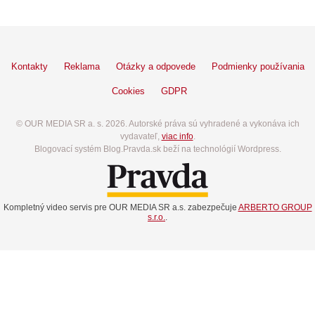
Kontakty
Reklama
Otázky a odpovede
Podmienky používania
Cookies
GDPR
© OUR MEDIA SR a. s. 2026. Autorské práva sú vyhradené a vykonáva ich
vydavateľ,
viac info
.
Blogovací systém Blog.Pravda.sk beží na technológií Wordpress.
Kompletný video servis pre OUR MEDIA SR a.s. zabezpečuje
ARBERTO GROUP
s.r.o.
.