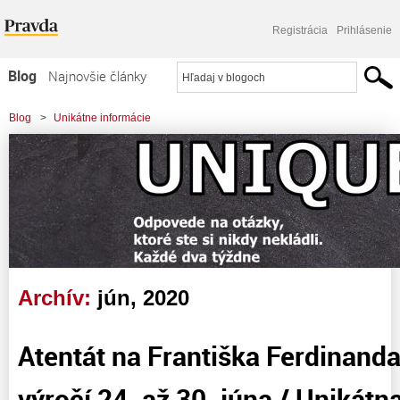
Registrácia
Prihlásenie
Blog
Najnovšie články
Najčítanejšie články
Blog
>
Unikátne informácie
Najkomentovanejšie články
Zoznam blogov
Komerčné blogy
Archív:
jún, 2020
Atentát na Františka Ferdinanda
výročí 24. až 30. júna / Unikátna