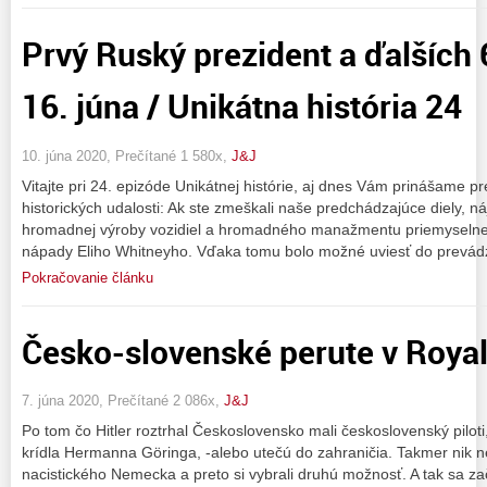
Prvý Ruský prezident a ďalších 6
16. júna / Unikátna história 24
10. júna 2020, Prečítané 1 580x,
J&J
Vitajte pri 24. epizóde Unikátnej histórie, aj dnes Vám prinášame
historických udalosti: Ak ste zmeškali naše predchádzajúce diely, ná
hromadnej výroby vozidiel a hromadného manažmentu priemyselnej p
nápady Eliho Whitneyho. Vďaka tomu bolo možné uviesť do prevád
Pokračovanie článku
Česko-slovenské perute v Royal
7. júna 2020, Prečítané 2 086x,
J&J
Po tom čo Hitler roztrhal Československo mali československý piloti
krídla Hermanna Göringa, -alebo utečú do zahraničia. Takmer nik n
nacistického Nemecka a preto si vybrali druhú možnosť. A tak sa za