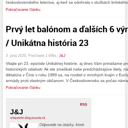
československého letectva, aj keď sa odohrala v službách britskéh
Pokračovanie článku
Prvý let balónom a ďalších 6 výr
/ Unikátna história 23
3. júna 2020, Prečítané 1 695x,
J&J
Vitajte pri 23. epizóde Unikátnej histórie, aj dnes Vám prinášame
historických udalosti: Ak ste zmeškali naše predchádzajúce diely, ná
diktatúra v Číne v roku 1989 sa, na rozdiel o mnohých krajín v Euró
armády proti vlastným občanom. V Československu sa počas návra
Pokračovanie článku
RSS
J&J
uniqueinfo.blog.pravda.sk
Odpovede na otázky, ktoré