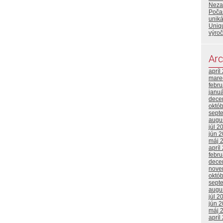
Neza
Poča
uniká
Uniqu
výroč
Arc
apríl
mare
febr
janu
dece
októ
sept
augu
júl 2
jún 
máj 
apríl
febr
dece
nove
októ
sept
augu
júl 2
jún 
máj 
apríl