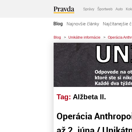
Správy
Športweb
Auto
Kok
Blog
Najnovšie články
Najčítanejšie č
Blog
>
Unikátne informácie
>
Operácia Anthro
Tag:
Alžbeta II.
Operácia Anthropoi
až 2. júna / Unikát