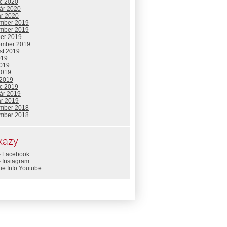
c 2020
uár 2020
ár 2020
mber 2019
mber 2019
ber 2019
ember 2019
st 2019
019
2019
2019
 2019
c 2019
uár 2019
ár 2019
mber 2018
mber 2018
kazy
– Facebook
 Instagram
ue Info Youtube