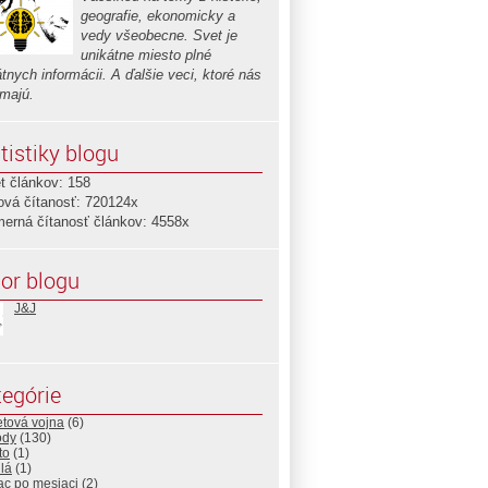
geografie, ekonomicky a
vedy všeobecne. Svet je
unikátne miesto plné
tnych informácii. A ďalšie veci, ktoré nás
ímajú.
tistiky blogu
t článkov: 158
ová čítanosť: 720124x
merná čítanosť článkov: 4558x
or blogu
J&J
egórie
etová vojna
(6)
ódy
(130)
to
(1)
dlá
(1)
ac po mesiaci
(2)