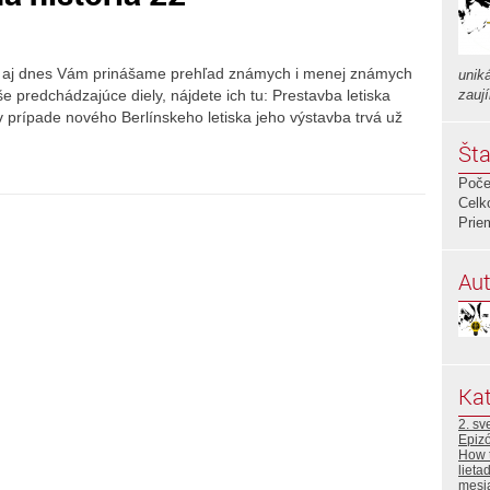
rie, aj dnes Vám prinášame prehľad známych i menej známych
uniká
še predchádzajúce diely, nájdete ich tu: Prestavba letiska
zauj
 v prípade nového Berlínskeho letiska jeho výstavba trvá už
Šta
Poče
Celk
Prie
Aut
Kat
2. sv
Epiz
How 
lieta
mesi