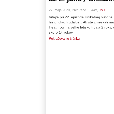
27. mája 2020, Prečítané 1 644x,
J&J
Vitajte pri 22. epizóde Unikátnej histó
historických udalosti: Ak ste zmeškali na
Heathrow na veľké letisko trvala 2 roky,
skoro 14 rokov.
Pokračovanie článku