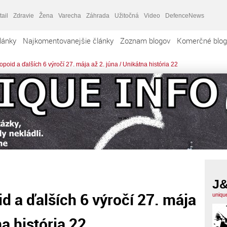
tail
Zdravie
Žena
Varecha
Záhrada
Užitočná
Video
DefenceNews
lánky
Najkomentovanejšie články
Zoznam blogov
Komerčné blog
poid a ďalších 6 výročí 27. mája až 2. júna / Unikátna história 22
J
d a ďalších 6 výročí 27. mája
uniqu
na história 22