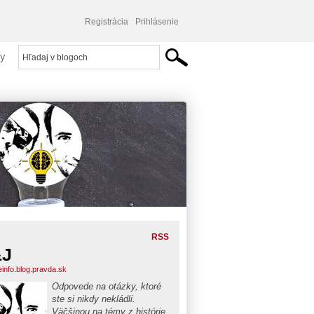
Registrácia
Prihlásenie
y
RSS
&J
einfo.blog.pravda.sk
Odpovede na otázky, ktoré
ste si nikdy nekládli.
Väčšinou na témy z histórie,