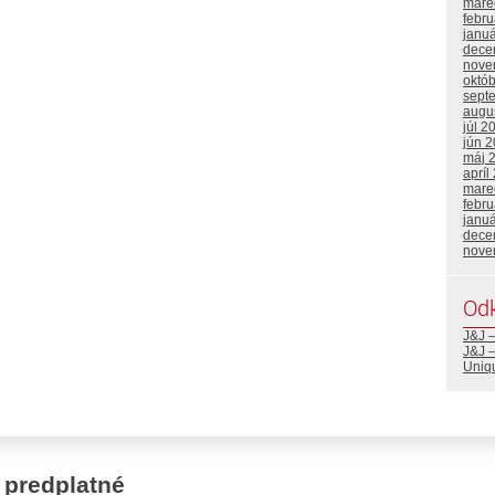
mare
febr
janu
dece
nove
októ
sept
augu
júl 2
jún 
máj 
apríl
mare
febr
janu
dece
nove
Od
J&J 
J&J –
Uniq
 predplatné