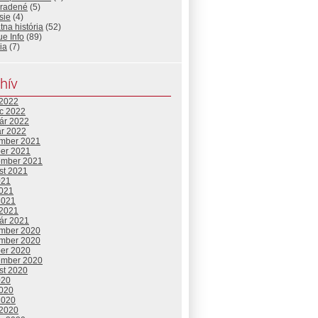
radené
(5)
sie
(4)
tna história
(52)
e Info
(89)
ia
(7)
hív
 2022
c 2022
uár 2022
ár 2022
mber 2021
ber 2021
ember 2021
st 2021
021
2021
2021
 2021
uár 2021
mber 2020
mber 2020
ber 2020
ember 2020
st 2020
020
2020
2020
 2020