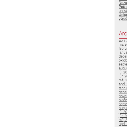
Neza
Poča
uniká
Uniqu
výroč
Arc
apríl
mare
febr
janu
dece
októ
sept
augu
júl 2
jún 
máj 
apríl
febr
dece
nove
októ
sept
augu
júl 2
jún 
máj 
apríl