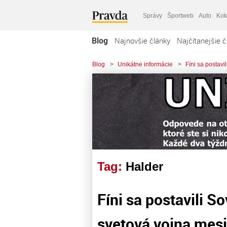
Správy
Športweb
Auto
Kok
Blog
Najnovšie články
Najčítanejšie č
Blog
>
Unikátne informácie
>
Fíni sa postav
Tag:
Halder
Fíni sa postavili 
svetová vojna mes