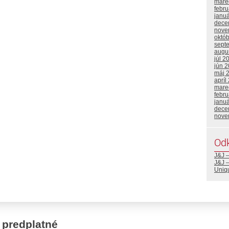
mare
febr
janu
dece
nove
októ
sept
augu
júl 2
jún 
máj 
apríl
mare
febr
janu
dece
nove
Od
J&J 
J&J –
Uniq
 predplatné