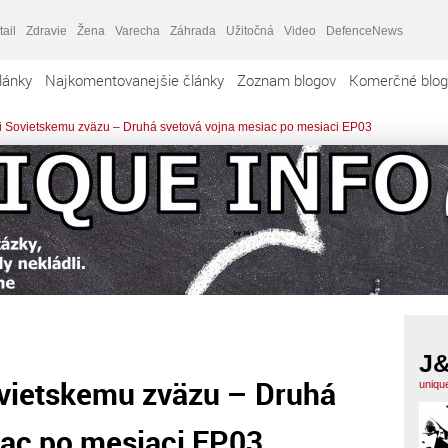
tail
Zdravie
Žena
Varecha
Záhrada
Užitočná
Video
DefenceNews
lánky
Najkomentovanejšie články
Zoznam blogov
Komerčné blog
ili Sovietskemu zväzu – Druhá svetová vojna mesiac po mesiaci EP03
J
Sovietskemu zväzu – Druhá
uniqu
iac po mesiaci EP03