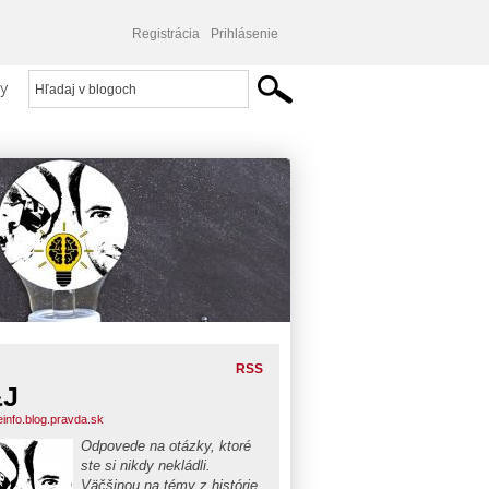
Registrácia
Prihlásenie
y
RSS
&J
einfo.blog.pravda.sk
Odpovede na otázky, ktoré
ste si nikdy nekládli.
Väčšinou na témy z histórie,