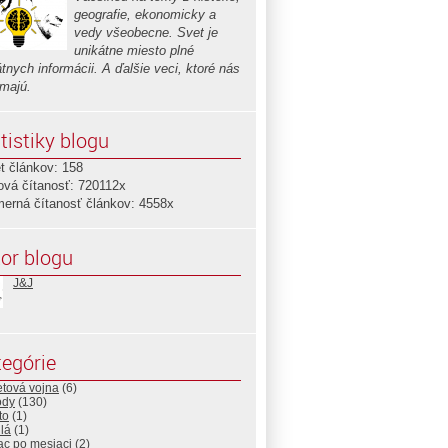
geografie, ekonomicky a
vedy všeobecne. Svet je
unikátne miesto plné
tnych informácii. A ďalšie veci, ktoré nás
ímajú.
tistiky blogu
t článkov: 158
ová čítanosť: 720112x
merná čítanosť článkov: 4558x
or blogu
J&J
egórie
etová vojna
(6)
ódy
(130)
to
(1)
dlá
(1)
ac po mesiaci
(2)