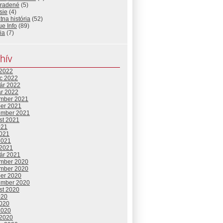
radené
(5)
sie
(4)
tna história
(52)
e Info
(89)
ia
(7)
hív
 2022
c 2022
uár 2022
ár 2022
mber 2021
ber 2021
ember 2021
st 2021
021
2021
2021
 2021
uár 2021
mber 2020
mber 2020
ber 2020
ember 2020
st 2020
020
2020
2020
 2020