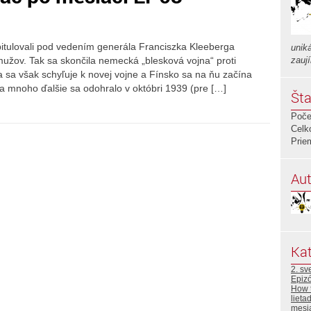
pitulovali pod vedením generála Franciszka Kleeberga
uniká
mužov. Tak sa skončila nemecká „blesková vojna“ proti
zauj
 sa však schyľuje k novej vojne a Fínsko sa na ňu začína
 a mnoho ďalšie sa odohralo v októbri 1939 (pre […]
Šta
Poče
Celk
Prie
Aut
Kat
2. sv
Epiz
How 
lieta
mesi