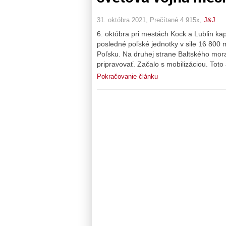
31. októbra 2021, Prečítané 4 915x,
J&J
6. októbra pri mestách Kock a Lublin ka
posledné poľské jednotky v sile 16 800 
Poľsku. Na druhej strane Baltského mora
pripravovať. Začalo s mobilizáciou. Toto
Pokračovanie článku