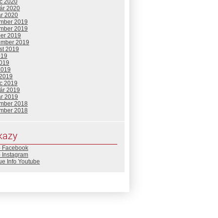
c 2020
uár 2020
ár 2020
mber 2019
mber 2019
ber 2019
ember 2019
st 2019
019
2019
2019
 2019
c 2019
uár 2019
ár 2019
mber 2018
mber 2018
kazy
– Facebook
 Instagram
ue Info Youtube