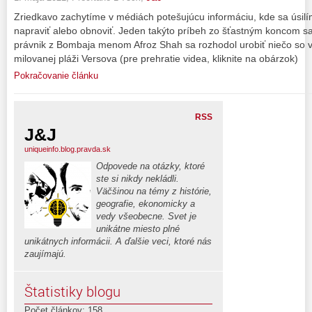
Zriedkavo zachytíme v médiách potešujúcu informáciu, kde sa úsilím
napraviť alebo obnoviť. Jeden takýto príbeh zo šťastným koncom sa
právnik z Bombaja menom Afroz Shah sa rozhodol urobiť niečo so
milovanej pláži Versova (pre prehratie videa, kliknite na obárzok)
Pokračovanie článku
RSS
J&J
uniqueinfo.blog.pravda.sk
Odpovede na otázky, ktoré
ste si nikdy nekládli.
Väčšinou na témy z histórie,
geografie, ekonomicky a
vedy všeobecne. Svet je
unikátne miesto plné
unikátnych informácii. A ďalšie veci, ktoré nás
zaujímajú.
Štatistiky blogu
Počet článkov: 158