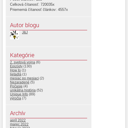
Celková čítanosť: 720035x
Priemerná čítanosť článkov: 4557x
Autor blogu
J&J
Kategórie
2. svetová vojna
(6)
Epizódy
(130)
How to
(1)
lietadlá
(1)
mesiac po mesiaci
(2)
Nezaradené
(5)
Počasie
(4)
unikátna história
(52)
Unique Info
(89)
výročia
(7)
Archív
apríl 2022
marec 2022