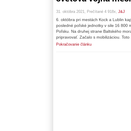
31. októbra 2021, Prečítané 4 918x,
J&J
6. októbra pri mestách Kock a Lublin ka
posledné poľské jednotky v sile 16 800 
Poľsku. Na druhej strane Baltského mora
pripravovať. Začalo s mobilizáciou. Toto
Pokračovanie článku