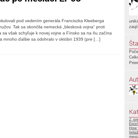
pitulovali pod vedením generála Franciszka Kleeberga
uniká
mužov. Tak sa skončila nemecká „blesková vojna“ proti
zauj
 sa však schyľuje k novej vojne a Fínsko sa na ňu začína
 a mnoho ďalšie sa odohralo v októbri 1939 (pre […]
Šta
Poče
Celk
Prie
Aut
Kat
2. sv
Epiz
How 
lieta
mesi