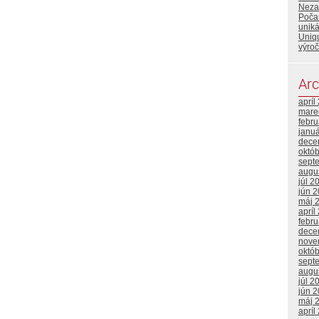
Neza
Poča
uniká
Uniqu
výroč
Arc
apríl
mare
febr
janu
dece
októ
sept
augu
júl 2
jún 
máj 
apríl
febr
dece
nove
októ
sept
augu
júl 2
jún 
máj 
apríl