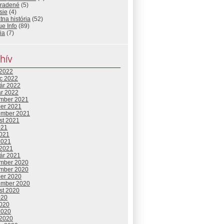
radené
(5)
sie
(4)
tna história
(52)
e Info
(89)
ia
(7)
hív
 2022
c 2022
uár 2022
ár 2022
mber 2021
ber 2021
ember 2021
st 2021
021
2021
2021
 2021
uár 2021
mber 2020
mber 2020
ber 2020
ember 2020
st 2020
020
2020
2020
 2020