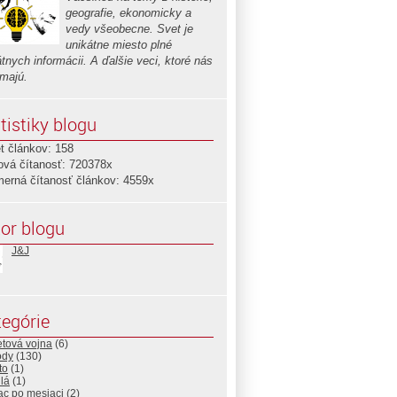
geografie, ekonomicky a
vedy všeobecne. Svet je
unikátne miesto plné
tnych informácii. A ďalšie veci, ktoré nás
ímajú.
tistiky blogu
t článkov: 158
ová čítanosť: 720378x
merná čítanosť článkov: 4559x
or blogu
J&J
egórie
etová vojna
(6)
ódy
(130)
to
(1)
dlá
(1)
ac po mesiaci
(2)