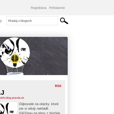
Registrácia
Prihlásenie
y
RSS
&J
einfo.blog.pravda.sk
Odpovede na otázky, ktoré
ste si nikdy nekládli.
Väčšinou na témy z histórie,