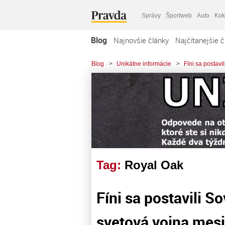
Správy
Športweb
Auto
Kok
Blog
Najnovšie články
Najčítanejšie č
Blog
>
Unikátne informácie
>
Fíni sa postav
Tag:
Royal Oak
Fíni sa postavili 
svetová vojna mes