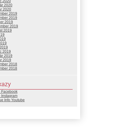
c 2020
uár 2020
ár 2020
mber 2019
mber 2019
ber 2019
ember 2019
st 2019
019
2019
2019
 2019
c 2019
uár 2019
ár 2019
mber 2018
mber 2018
kazy
– Facebook
 Instagram
ue Info Youtube