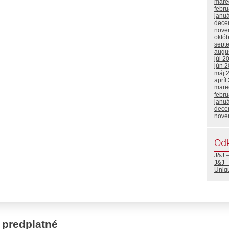
mare
febr
janu
dece
nove
októ
sept
augu
júl 2
jún 
máj 
apríl
mare
febr
janu
dece
nove
Od
J&J 
J&J –
Uniq
 predplatné