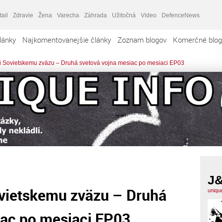
tail
Zdravie
Žena
Varecha
Záhrada
Užitočná
Video
DefenceNews
lánky
Najkomentovanejšie články
Zoznam blogov
Komerčné blog
ili Sovietskemu zväzu – Druhá svetová vojna mesiac po mesiaci EP03
J
Sovietskemu zväzu – Druhá
uniqu
iac po mesiaci EP03