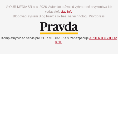
© OUR MEDIA SR a. s. 2026. Autorské práva sú vyhradené a vykonáva ich
vydavateľ,
viac info
.
Blogovací systém Blog.Pravda.sk beží na technológií Wordpress.
Kompletný video servis pre OUR MEDIA SR a.s. zabezpečuje
ARBERTO GROUP
s.r.o.
.