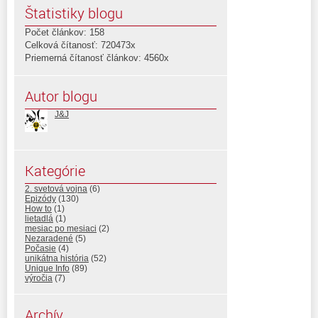
Štatistiky blogu
Počet článkov: 158
Celková čítanosť: 720473x
Priemerná čítanosť článkov: 4560x
Autor blogu
J&J
Kategórie
2. svetová vojna
(6)
Epizódy
(130)
How to
(1)
lietadlá
(1)
mesiac po mesiaci
(2)
Nezaradené
(5)
Počasie
(4)
unikátna história
(52)
Unique Info
(89)
výročia
(7)
Archív