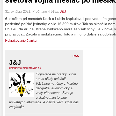
31. októbra 2021, Prečítané 4 918x,
J&J
6. októbra pri mestách Kock a Lublin kapitulovali pod vedením gen
posledné poľské jednotky v sile 16 800 mužov. Tak sa skončila neme
Poľsku. Na druhej strane Baltského mora sa však schyľuje k novej 
pripravovať. Začalo s mobilizáciou. Toto a mnoho ďalšie sa odohral
Pokračovanie článku
RSS
J&J
uniqueinfo.blog.pravda.sk
Odpovede na otázky, ktoré
ste si nikdy nekládli.
Väčšinou na témy z histórie,
geografie, ekonomicky a
vedy všeobecne. Svet je
unikátne miesto plné
unikátnych informácii. A ďalšie veci, ktoré nás
zaujímajú.