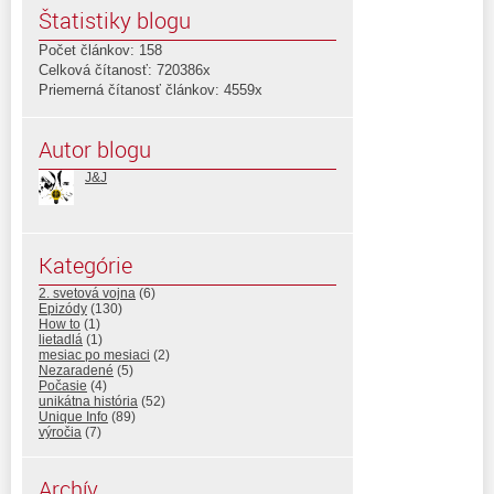
Štatistiky blogu
Počet článkov: 158
Celková čítanosť: 720386x
Priemerná čítanosť článkov: 4559x
Autor blogu
J&J
Kategórie
2. svetová vojna
(6)
Epizódy
(130)
How to
(1)
lietadlá
(1)
mesiac po mesiaci
(2)
Nezaradené
(5)
Počasie
(4)
unikátna história
(52)
Unique Info
(89)
výročia
(7)
Archív