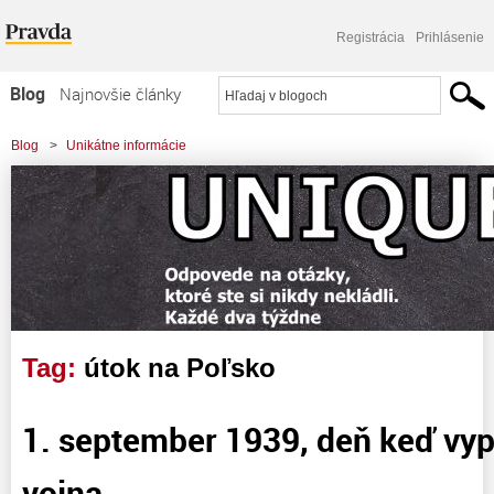
Registrácia
Prihlásenie
Blog
Najnovšie články
Najčítanejšie články
Blog
>
Unikátne informácie
Najkomentovanejšie články
>
1. september 1939, deň keď vypukla 2. svetová vojna
Zoznam blogov
Komerčné blogy
Tag:
útok na Poľsko
1. september 1939, deň keď vyp
vojna