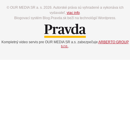
© OUR MEDIA SR a. s. 2026. Autorské práva sú vyhradené a vykonáva ich
vydavateľ,
viac info
.
Blogovací systém Blog.Pravda.sk beží na technológií Wordpress.
Kompletný video servis pre OUR MEDIA SR a.s. zabezpečuje
ARBERTO GROUP
s.r.o.
.