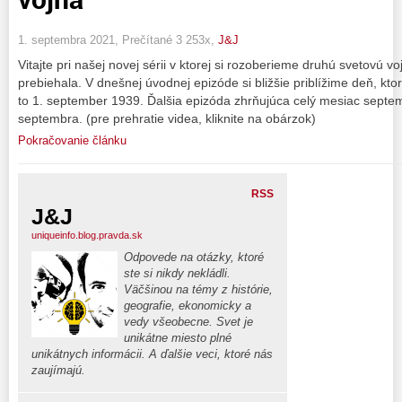
1. septembra 2021, Prečítané 3 253x,
J&J
Vitajte pri našej novej sérii v ktorej si rozoberieme druhú svetovú 
prebiehala. V dnešnej úvodnej epizóde si bližšie priblížime deň, kto
to 1. september 1939. Ďalšia epizóda zhrňujúca celý mesiac septe
septembra. (pre prehratie videa, kliknite na obárzok)
Pokračovanie článku
RSS
J&J
uniqueinfo.blog.pravda.sk
Odpovede na otázky, ktoré
ste si nikdy nekládli.
Väčšinou na témy z histórie,
geografie, ekonomicky a
vedy všeobecne. Svet je
unikátne miesto plné
unikátnych informácii. A ďalšie veci, ktoré nás
zaujímajú.